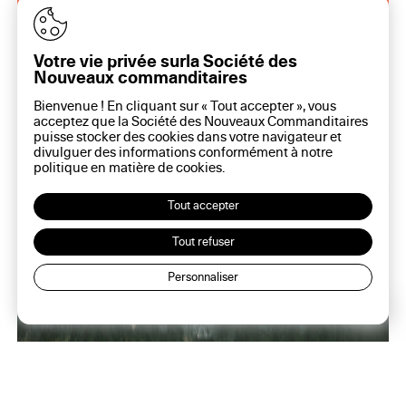
Première édition des
Rendez-vous de l’art en
Votre vie privée surla Société des
commun
Nouveaux commanditaires
Bienvenue ! En cliquant sur « Tout accepter », vous
acceptez que la Société des Nouveaux Commanditaires
Entrée libre et gratuite du mercredi au samedi de
puisse stocker des cookies dans votre navigateur et
15h à 18h
divulguer des informations conformément à notre
politique en matière de
cookies
.
Rencontre
Tout accepter
Tout refuser
Personnaliser
Lec