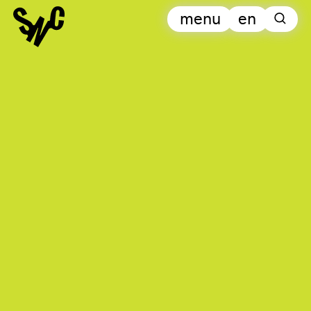
menu
en