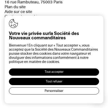
16 rue Rambuteau, 75003 Paris
Plan du site
Aide sur ce site
Gestion des cookies
Politique des cookies
Politique de confidentialité
Mentions légales
Votre vie privée surla Société des
Nouveaux commanditaires
Bienvenue ! En cliquant sur « Tout accepter », vous
acceptez que la Société des Nouveaux Commanditaires
puisse stocker des cookies dans votre navigateur et
divulguer des informations conformément à notre
politique en matière de
cookies
.
Tout accepter
Tout refuser
Personnaliser
Lec