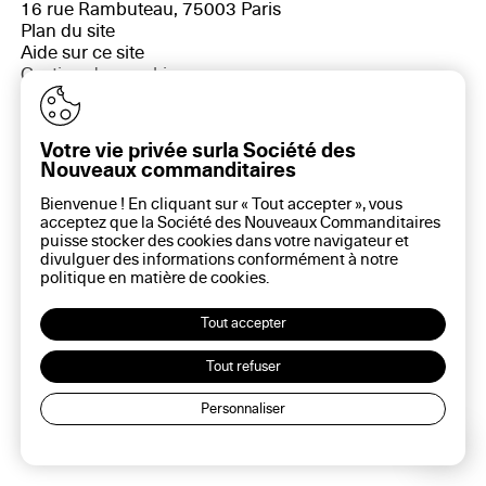
16 rue Rambuteau, 75003 Paris
Plan du site
Aide sur ce site
Gestion des cookies
Politique des cookies
Politique de confidentialité
Mentions légales
Votre vie privée surla Société des
Nouveaux commanditaires
Bienvenue ! En cliquant sur « Tout accepter », vous
acceptez que la Société des Nouveaux Commanditaires
puisse stocker des cookies dans votre navigateur et
divulguer des informations conformément à notre
politique en matière de
cookies
.
Tout accepter
Tout refuser
Personnaliser
Lec