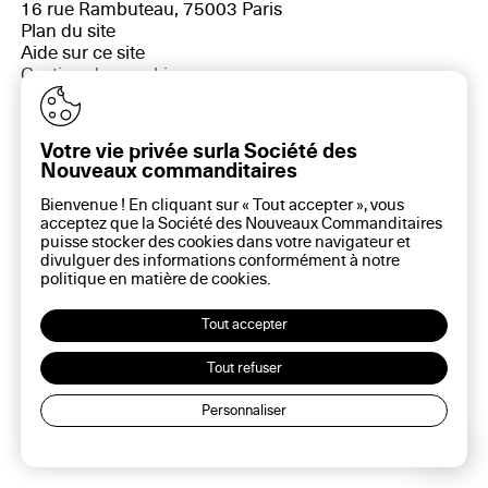
16 rue Rambuteau, 75003 Paris
Plan du site
Aide sur ce site
Gestion des cookies
Politique des cookies
Politique de confidentialité
Mentions légales
Votre vie privée surla Société des
Nouveaux commanditaires
Bienvenue ! En cliquant sur « Tout accepter », vous
acceptez que la Société des Nouveaux Commanditaires
puisse stocker des cookies dans votre navigateur et
divulguer des informations conformément à notre
politique en matière de
cookies
.
Tout accepter
Tout refuser
Personnaliser
Lec