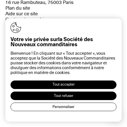
16 rue Rambuteau, 75003 Paris
Plan du site
Aide sur ce site
Gestion des cookies
Politique des cookies
Politique de confidentialité
Mentions légales
Votre vie privée surla Société des
Nouveaux commanditaires
Bienvenue ! En cliquant sur « Tout accepter », vous
acceptez que la Société des Nouveaux Commanditaires
puisse stocker des cookies dans votre navigateur et
divulguer des informations conformément à notre
politique en matière de
cookies
.
Tout accepter
Tout refuser
Personnaliser
Lec