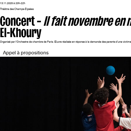
13.11.2025 à 20h-22h
Théâtre des Champs-Élysées
Concert –
Il fait novembre en
El-Khoury
Organisé par l'Orchestre de chambre de Paris. Œuvre réalisée en réponse à la demande des parents d'une victime 
Appel à propositions