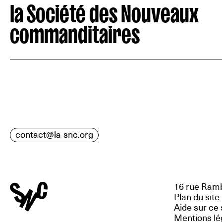
la Société des Nouveaux
commanditaires
contact@la-snc.org
16 rue Ramb
Plan du site
Aide sur ce 
Mentions lé