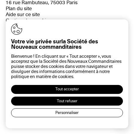
16 rue Rambuteau, 75003 Paris
Plan du site
Aide sur ce site
Gestion des cookies
Politique des cookies
Politique de confidentialité
Mentions légales
Votre vie privée surla Société des
Nouveaux commanditaires
Bienvenue ! En cliquant sur « Tout accepter », vous
acceptez que la Société des Nouveaux Commanditaires
puisse stocker des cookies dans votre navigateur et
divulguer des informations conformément à notre
politique en matière de
cookies
.
Tout accepter
Tout refuser
Personnaliser
Lec