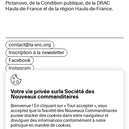
Pictanovo, de la Condition publique, de la DRAC
Hauts-de-France et de la région Hauts-de-France.
contact@la-snc.org
Inscription à la newsletter
Facebook
Instagram
LinkedIn
Votre vie privée surla Société des
Nouveaux commanditaires
16 rue Rambuteau, 75003 Paris
Bienvenue ! En cliquant sur « Tout accepter », vous
Plan du site
acceptez que la Société des Nouveaux Commanditaires
Aide sur ce site
puisse stocker des cookies dans votre navigateur et
divulguer des informations conformément à notre
Gestion des cookies
politique en matière de
cookies
.
Politique des cookies