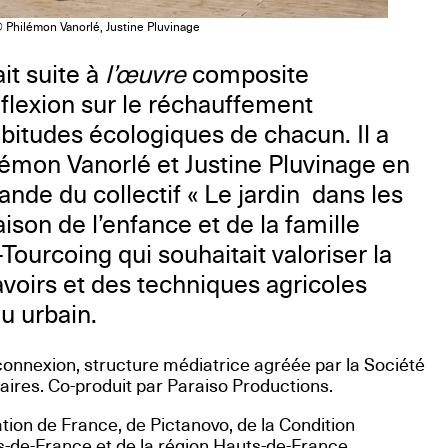
 Philémon Vanorlé, Justine Pluvinage
ait suite à
l’œuvre
composite
éflexion sur le réchauffement
abitudes écologiques de chacun. Il a
lémon Vanorlé et Justine Pluvinage en
de du collectif « Le jardin dans les
aison de l’enfance et de la famille
ourcoing qui souhaitait valoriser la
voirs et des techniques agricoles
u urbain.
connexion, structure médiatrice agréée par la Société
es. Co-produit par Paraiso Productions.
tion de France, de Pictanovo, de la Condition
-de-France et de la région Hauts-de-France.