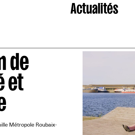
Actualités
lm de
 et
e
ille Métropole Roubaix-