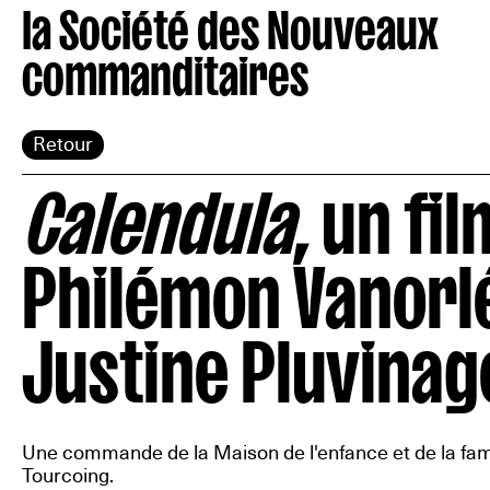
la Société des Nouveaux
commanditaires
Retour
Calendula
, un fi
Philémon Vanorlé
Justine Pluvinag
Une commande de la Maison de l'enfance et de la fam
Tourcoing.