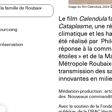
Image du film Calendula, 2024 ©
la famille de Roubaix-
Le film
Calendula
f
Cataplasme
, une r
Tourcoing
climatique et les h
été réalisé par Phi
 réservation
réponse à la comman
étoiles » et de la M
Métropole Roubaix-T
transmission des sa
innovantes en milie
Médiation-production : art
des Nouveaux commanditair
Avec le soutien de la Fonda
publique, de la DRAC Hauts