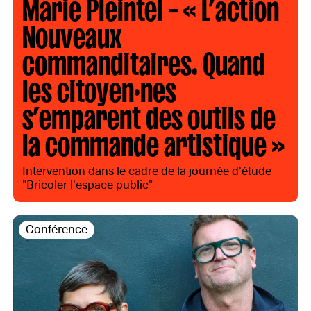
Marie Pleintel – « L’action
Nouveaux
commanditaires. Quand
les citoyen·nes
s’emparent des outils de
la commande artistique »
Intervention dans le cadre de la journée d'étude
"Bricoler l'espace public"
Conférence