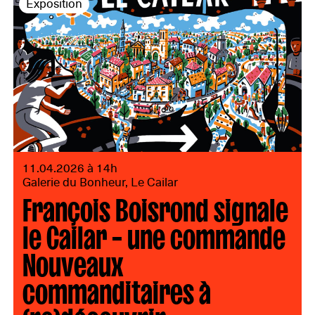
Exposition
11.04.2026 à 14h
Galerie du Bonheur, Le Cailar
François Boisrond signale
le Cailar – une commande
Nouveaux
commanditaires à