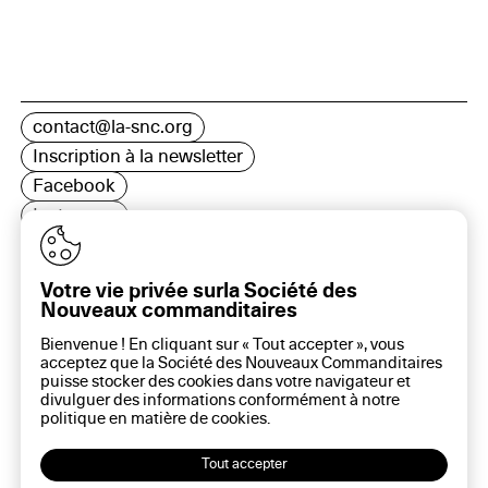
contact@la-snc.org
Inscription à la newsletter
Facebook
Instagram
LinkedIn
Votre vie privée surla Société des
Nouveaux commanditaires
Bienvenue ! En cliquant sur « Tout accepter », vous
16 rue Rambuteau, 75003 Paris
acceptez que la Société des Nouveaux Commanditaires
Plan du site
puisse stocker des cookies dans votre navigateur et
Aide sur ce site
divulguer des informations conformément à notre
Gestion des cookies
politique en matière de
cookies
.
Politique des cookies
Politique de confidentialité
Tout accepter
Mentions légales