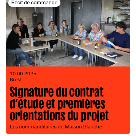
Récit de commande
10.09.2025
Brest
Signature du contrat
d’étude et premières
orientations du projet
Les commanditaires de Maison Blanche