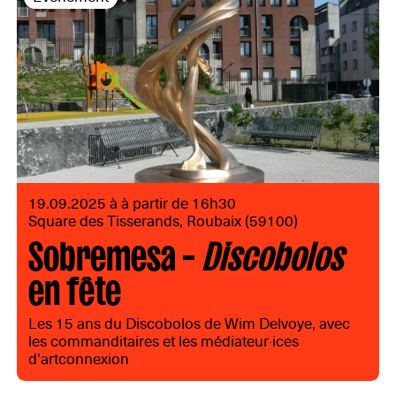
19.09.2025 à à partir de 16h30
Square des Tisserands, Roubaix (59100)
Sobremesa –
Discobolos
en fête
Les 15 ans du Discobolos de Wim Delvoye, avec
les commanditaires et les médiateur·ices
d'artconnexion