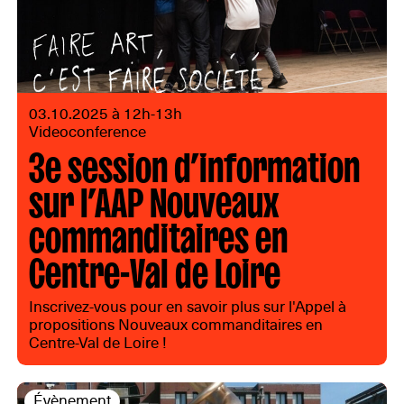
03.10.2025 à 12h-13h
Videoconference
3e session d’information
sur l’AAP Nouveaux
commanditaires en
Centre-Val de Loire
Inscrivez-vous pour en savoir plus sur l'Appel à
propositions Nouveaux commanditaires en
Centre-Val de Loire !
Évènement