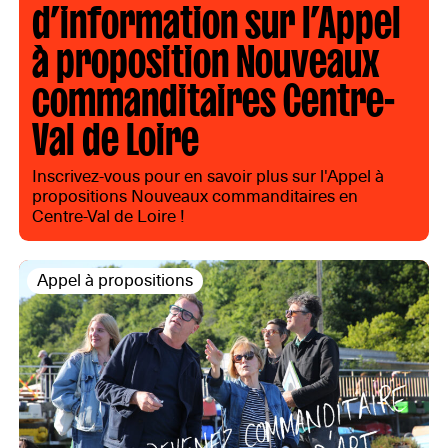
d’information sur l’Appel
à proposition Nouveaux
commanditaires Centre-
Val de Loire
Inscrivez-vous pour en savoir plus sur l'Appel à
propositions Nouveaux commanditaires en
Centre-Val de Loire !
Appel à propositions