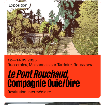
Exposition
12—14.09.2025
Busseroles, Maisonnais-sur-Tardoire, Roussines
Le Pont Rouchaud
,
Compagnie Ouïe/Dire
Restitution intermédiaire