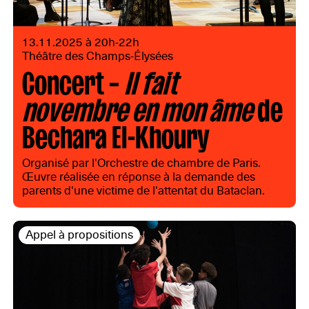
13.11.2025 à 20h-22h
Théâtre des Champs-Élysées
Concert –
Il fait
novembre en mon âme
de
Bechara El-Khoury
Organisé par l'Orchestre de chambre de Paris.
Œuvre réalisée en réponse à la demande des
parents d'une victime de l'attentat du Bataclan.
Appel à propositions