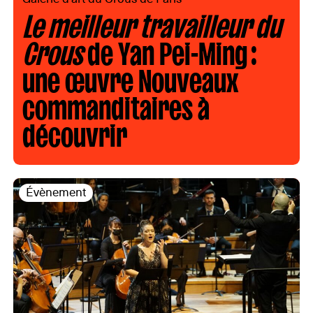
Le meilleur travailleur du
Crous
de Yan Pei-Ming :
une œuvre Nouveaux
commanditaires à
découvrir
Évènement