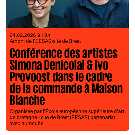
24.02.2026 à 18h
Amphi de l’EESAB-site de Brest
Conférence des artistes
Simona Denicolai & Ivo
Provoost dans le cadre
de la commande à Maison
Blanche
Organisée par l’École européenne supérieure d'art
de bretagne - site de Brest (EESAB) partenariat
avec 40mcube.