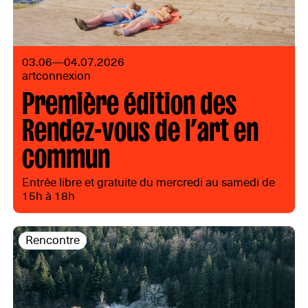
03.06—04.07.2026
artconnexion
Première édition des
Rendez-vous de l’art en
commun
Entrée libre et gratuite du mercredi au samedi de
15h à 18h
Rencontre