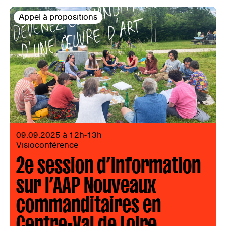
Appel à propositions
09.09.2025 à 12h-13h
Visioconférence
2e session d’information
sur l’AAP Nouveaux
commanditaires en
Centre-Val de Loire