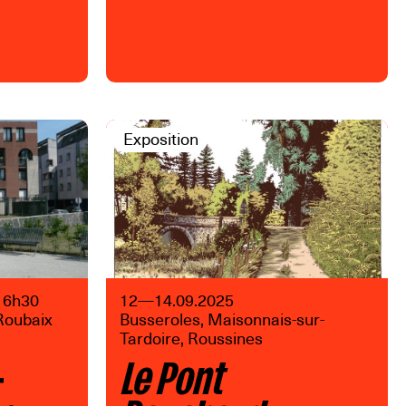
Exposition
 16h30
12—14.09.2025
Roubaix
Busseroles, Maisonnais-sur-
Tardoire, Roussines
–
Le Pont