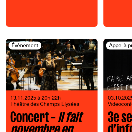
Évènement
Appel à p
13.11.2025 à 20h-22h
03.10.202
Théâtre des Champs-Élysées
Videocon
Concert –
Il fait
3e s
novembre en
d’in