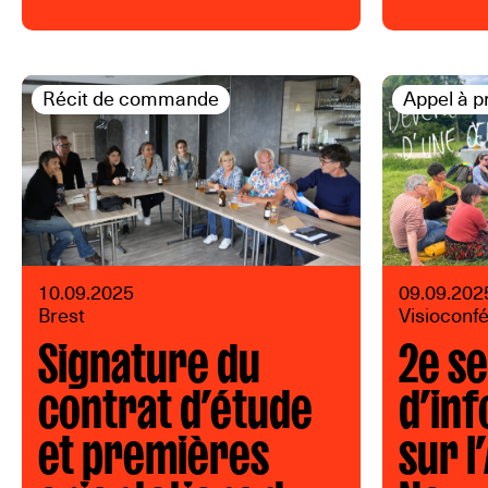
Récit de commande
Appel à p
10.09.2025
09.09.202
Brest
Visioconf
Signature du
2e s
contrat d’étude
d’in
et premières
sur l