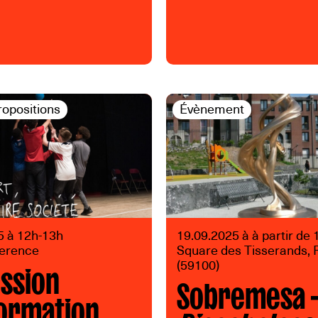
ropositions
Évènement
5 à 12h-13h
19.09.2025 à à partir de
ference
Square des Tisserands, 
ession
(59100)
Sobremesa 
formation