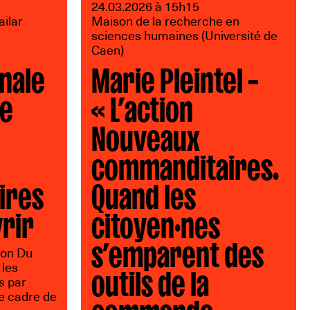
24.03.2026 à 15h15
ailar
Maison de la recherche en
sciences humaines (Université de
Caen)
nale
Marie Pleintel –
ne
« L’action
Nouveaux
commanditaires.
ires
Quand les
rir
citoyen·nes
s’emparent des
ion Du
outils de la
 les
s par
commande
e cadre de