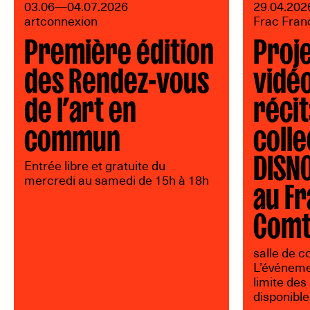
03.06—04.07.2026
29.04.202
artconnexion
Frac Fra
Première édition
Proje
des Rendez-vous
vidé
de l’art en
récit
commun
colle
DISN
Entrée libre et gratuite du
au Fr
mercredi au samedi de 15h à 18h
Com
salle de 
L’événemen
limite des
disponible