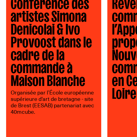
Conférence des
Révé
artistes Simona
comm
Denicolai & Ivo
l’App
Provoost dans le
prop
cadre de la
Nouv
commande à
comm
Maison Blanche
en C
Loire
Organisée par l’École européenne
supérieure d'art de bretagne - site
de Brest (EESAB) partenariat avec
40mcube.