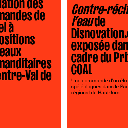
lation des
Contre-récit
andes de
l’eau
de
el à
Disnovation
ositions
exposée dan
eaux
cadre du Pri
anditaires
COAL
entre-Val de
Une commande d'un élu e
spéléologues dans le Par
régional du Haut-Jura