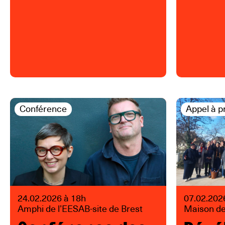
Conférence
Appel à p
24.02.2026 à 18h
07.02.202
Amphi de l’EESAB-site de Brest
Maison de