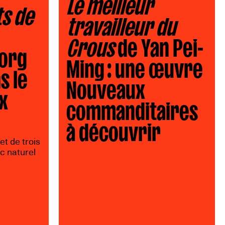
Le meilleur
s de
travailleur du
Crous
de Yan Pei-
.org
Ming : une œuvre
s le
Nouveaux
x
commanditaires
à découvrir
t de trois
c naturel