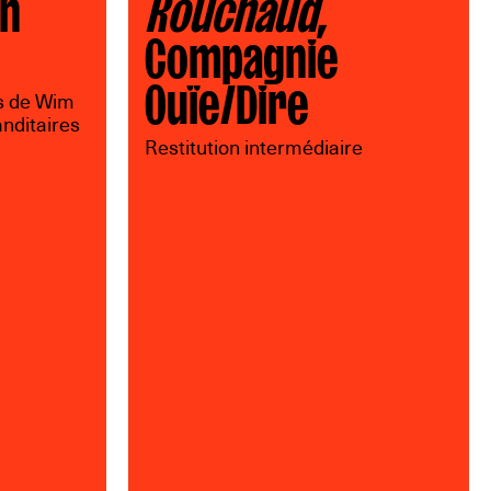
n
Rouchaud
,
Compagnie
Ouïe/Dire
s de Wim
nditaires
Restitution intermédiaire