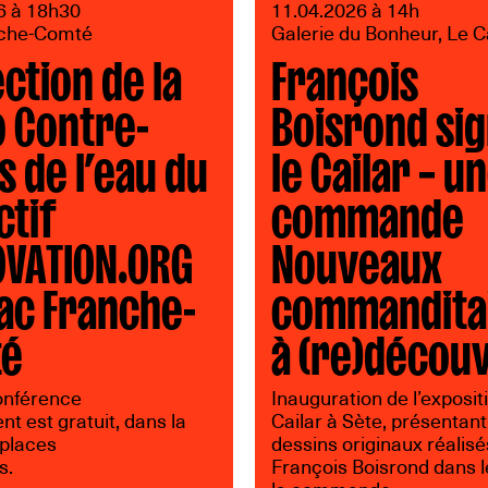
6 à 18h30
11.04.2026 à 14h
nche-Comté
Galerie du Bonheur, Le C
ction de la
François
o Contre-
Boisrond sig
s de l’eau du
le Cailar – u
ctif
commande
OVATION.ORG
Nouveaux
ac Franche-
commandita
té
à (re)découv
conférence
Inauguration de l’exposit
t est gratuit, dans la
Cailar à Sète, présentant
 places
dessins originaux réalisé
s.
François Boisrond dans l