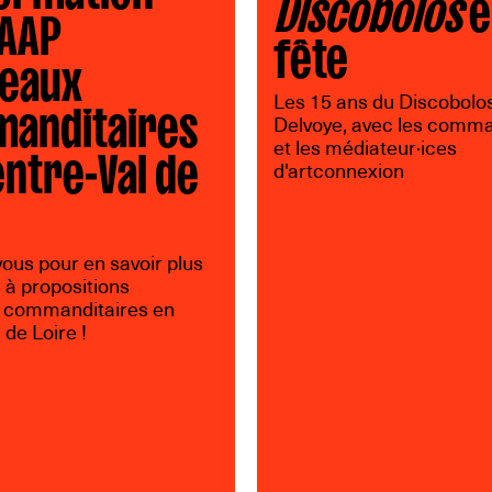
Discobolos
e
’AAP
fête
eaux
anditaires
Les 15 ans du Discobolo
Delvoye, avec les comma
entre-Val de
et les médiateur·ices
d'artconnexion
vous pour en savoir plus
l à propositions
 commanditaires en
 de Loire !