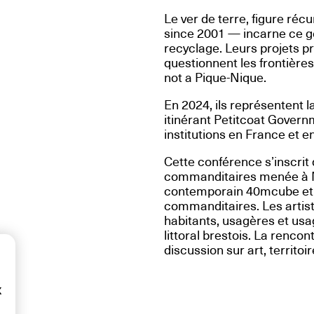
Le ver de terre, figure r
since 2001 — incarne ce ge
recyclage. Leurs projets p
questionnent les frontière
not a Pique-Nique.
En 2024, ils représentent l
itinérant Petitcoat Govern
institutions en France et e
Cette conférence s’inscri
commanditaires menée à M
contemporain 40mcube et 
commanditaires. Les artis
habitants, usagères et usa
littoral brestois. La rencon
discussion sur art, territ
x