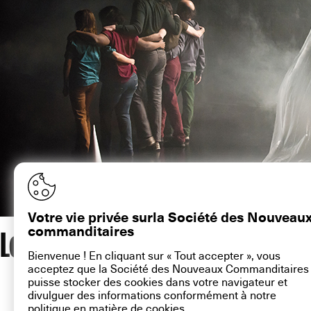
Votre vie privée surla Société des Nouveau
Les commanditaires du théâ
commanditaires
Bienvenue ! En cliquant sur « Tout accepter », vous
acceptez que la Société des Nouveaux Commanditaires
contact@la-snc.org
puisse stocker des cookies dans votre navigateur et
divulguer des informations conformément à notre
politique en matière de
cookies
.