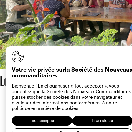
Votre vie privée surla Société des Nouveau
Les commanditaires des Prai
commanditaires
Bienvenue ! En cliquant sur « Tout accepter », vous
acceptez que la Société des Nouveaux Commanditaires
contact@la-snc.org
puisse stocker des cookies dans votre navigateur et
divulguer des informations conformément à notre
politique en matière de
cookies
.
Tout accepter
Tout refuser
16 rue Ramb
Plan du site