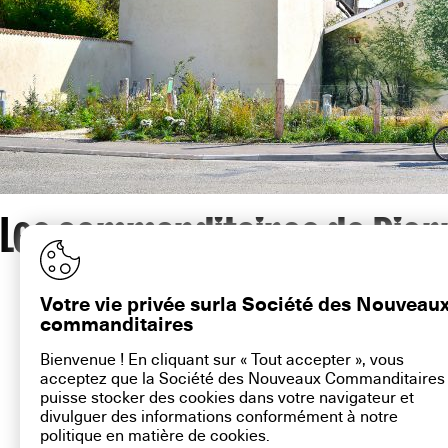
Les commanditaires de Pierr
contact@la-snc.org
Votre vie privée surla Société des Nouveau
commanditaires
Bienvenue ! En cliquant sur « Tout accepter », vous
16 rue Ramb
acceptez que la Société des Nouveaux Commanditaires
puisse stocker des cookies dans votre navigateur et
Plan du site
divulguer des informations conformément à notre
Aide sur ce 
politique en matière de
cookies
.
Mentions lé