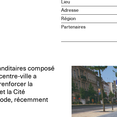
Lieu
Adresse
Région
Partenaires
anditaires composé
entre-ville a
enforcer la
et la Cité
a Mode, récemment