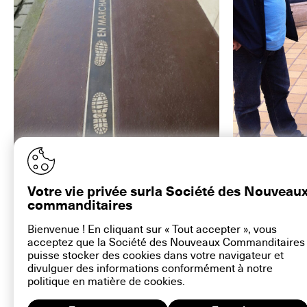
Hamish Fulton, Le Chemin de la Cité, 2013. ©Nancy
Installation du Che
Fulton, courtesy artconnexion
Votre vie privée surla Société des Nouveau
commanditaires
Bienvenue ! En cliquant sur « Tout accepter », vous
acceptez que la Société des Nouveaux Commanditaires
contact@la-snc.org
puisse stocker des cookies dans votre navigateur et
divulguer des informations conformément à notre
politique en matière de
cookies
.