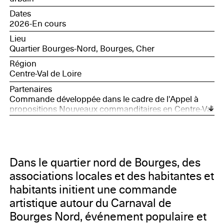
Dates
2026-En cours
Lieu
Quartier Bourges-Nord, Bourges, Cher
Région
Centre-Val de Loire
Partenaires
Commande développée dans le cadre de l'Appel à
propositions Nouveaux commanditaires en Centre-Val
de Loire, avec le soutien de la Société des Nouveaux
commanditaires, soutenue par la Fondation Daniel et
Nina Carasso, et Bourges, Capitale européenne de la
Culture 2028
Dans le quartier nord de Bourges, des
associations locales et des habitantes et
habitants initient une commande
artistique autour du Carnaval de
Bourges Nord, événement populaire et