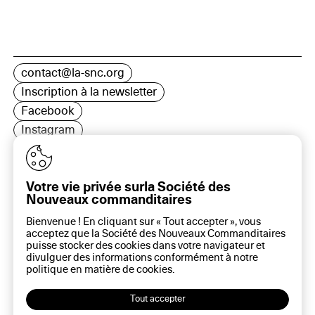
contact@la-snc.org
Inscription à la newsletter
Facebook
Instagram
LinkedIn
Votre vie privée surla Société des
Nouveaux commanditaires
16 rue Rambuteau, 75003 Paris
Bienvenue ! En cliquant sur « Tout accepter », vous
Plan du site
acceptez que la Société des Nouveaux Commanditaires
Aide sur ce site
puisse stocker des cookies dans votre navigateur et
divulguer des informations conformément à notre
Gestion des cookies
politique en matière de
cookies
.
Politique des cookies
Politique de confidentialité
Tout accepter
Mentions légales