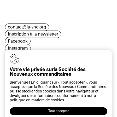
contact@la-snc.org
Inscription à la newsletter
Facebook
Instagram
LinkedIn
Votre vie privée surla Société des
Nouveaux commanditaires
16 rue Rambuteau, 75003 Paris
Bienvenue ! En cliquant sur « Tout accepter », vous
Plan du site
acceptez que la Société des Nouveaux Commanditaires
Aide sur ce site
puisse stocker des cookies dans votre navigateur et
divulguer des informations conformément à notre
Gestion des cookies
politique en matière de
cookies
.
Politique des cookies
Politique de confidentialité
Tout accepter
Mentions légales