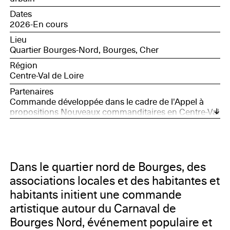
Dates
2026-En cours
Lieu
Quartier Bourges-Nord, Bourges, Cher
Région
Centre-Val de Loire
Partenaires
Commande développée dans le cadre de l'Appel à
propositions Nouveaux commanditaires en Centre-Val
de Loire, avec le soutien de la Société des Nouveaux
commanditaires, soutenue par la Fondation Daniel et
Nina Carasso, et Bourges, Capitale européenne de la
Culture 2028
Dans le quartier nord de Bourges, des
associations locales et des habitantes et
habitants initient une commande
artistique autour du Carnaval de
Bourges Nord, événement populaire et