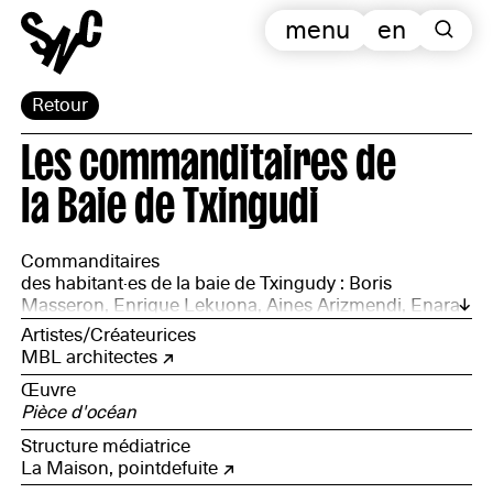
menu
en
Retour
Les commanditaires de
la Baie de Txingudi
Commanditaires
des habitant·es de la baie de Txingudy : Boris
Masseron, Enrique Lekuona, Aines Arizmendi, Enara
Markos, François Verdet, Izaskun Suberbiola, Baptiste
Artistes/Créateurices
Savary, Emmanuel Poirmeur
MBL architectes
Œuvre
Pièce d'océan
Structure médiatrice
La Maison,
pointdefuite