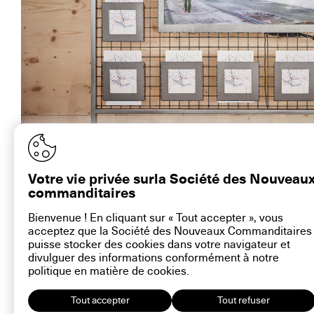
La vidéo au Louvre-Lens. Image : Paul Tahon ©artconnexion
Votre vie privée surla Société des Nouveau
commanditaires
Bienvenue ! En cliquant sur « Tout accepter », vous
acceptez que la Société des Nouveaux Commanditaires
contact@la-snc.org
puisse stocker des cookies dans votre navigateur et
divulguer des informations conformément à notre
politique en matière de
cookies
.
Tout accepter
Tout refuser
16 rue Ramb