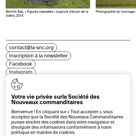
Bertille Bak, « Figures imposées » (capture d'écran de la
Photographie du tournage 
vidéo), 2015
contact@la-snc.org
Inscription à la newsletter
Facebook
Instagram
LinkedIn
Votre vie privée surla Société des
Nouveaux commanditaires
16 rue Rambuteau, 75003 Paris
Bienvenue ! En cliquant sur « Tout accepter », vous
Plan du site
acceptez que la Société des Nouveaux Commanditaires
Aide sur ce site
puisse stocker des cookies dans votre navigateur et
divulguer des informations conformément à notre
Gestion des cookies
politique en matière de
cookies
.
Politique des cookies