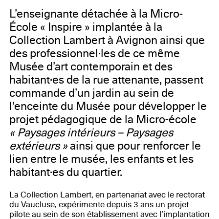
Vaucluse, Ville et Agglomération d’Avignon, le
Département du Vaucluse, l’association « Semailles »,
L’enseignante détachée à la Micro-
les mécènes de la Collection Lambert
École « Inspire » implantée à la
Collection Lambert à Avignon ainsi que
des professionnel·les de ce même
Musée d’art contemporain et des
habitant·es de la rue attenante, passent
commande d’un jardin au sein de
l’enceinte du Musée pour développer le
projet pédagogique de la Micro-école
« Paysages intérieurs – Paysages
extérieurs »
ainsi que pour renforcer le
lien entre le musée, les enfants et les
habitant·es du quartier.
La Collection Lambert, en partenariat avec le rectorat
du Vaucluse, expérimente depuis 3 ans un projet
pilote au sein de son établissement avec l’implantation