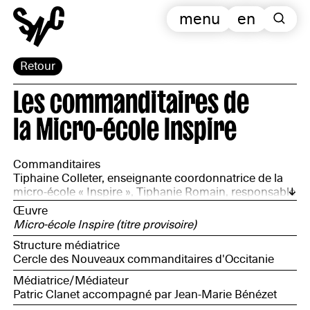
menu
en
Retour
Les commanditaires de
la Micro-école Inspire
Commanditaires
Tiphaine Colleter, enseignante coordonnatrice de la
micro-école « Inspire », Tiphanie Romain, responsable
des publics du Musée, Jessica Maurin, habitante du
Œuvre
quartier, Stéphanie Lebreton, habitante du quartier,
Micro-école Inspire (titre provisoire)
Julien Maurin, habitant du quartier, Stéphane Ibars,
Structure médiatrice
directeur artistique du Musée, Jean Christophe Radke,
Cercle des Nouveaux commanditaires d'Occitanie
régisseur du Musée, Guillaume Labeaume, agent en
charge de la sécurité du musée
Médiatrice/Médiateur
Patric Clanet accompagné par Jean-Marie Bénézet