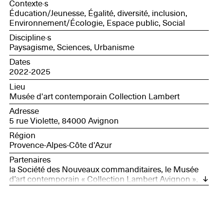
Contexte·s
Éducation/Jeunesse, Égalité, diversité, inclusion,
Environnement/Écologie, Espace public, Social
Discipline·s
Paysagisme, Sciences, Urbanisme
Dates
2022-2025
Lieu
Musée d'art contemporain Collection Lambert
Adresse
5 rue Violette, 84000 Avignon
Région
Provence-Alpes-Côte d'Azur
Partenaires
la Société des Nouveaux commanditaires, le Musée
d’art contemporain « Collection Lambert Avignon »,
DRAC, Groupe VINCI, l’Éducation Nationale (DSDEN
du Vaucluse), Fédération des PEP 84 (Pupilles de
l’Enseignement Public du Vaucluse), Préfecture du