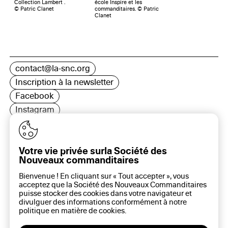
Collection Lambert .
école Inspire et les
© Patric Clanet
commanditaires. © Patric
Clanet
contact@la-snc.org
Inscription à la newsletter
Facebook
Instagram
LinkedIn
Votre vie privée surla Société des
Nouveaux commanditaires
16 rue Rambuteau, 75003 Paris
Bienvenue ! En cliquant sur « Tout accepter », vous
Plan du site
acceptez que la Société des Nouveaux Commanditaires
Aide sur ce site
puisse stocker des cookies dans votre navigateur et
divulguer des informations conformément à notre
Gestion des cookies
politique en matière de
cookies
.
Politique des cookies
Politique de confidentialité