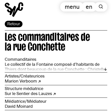
menu
en
Retour
Les commanditaires de
la rue Conchette
Commanditaires
Le collectif de la Fontaine composé d’habitants de
Thiers dont beaucoup de la rue Conchette : Christelle
Jondot, Gérard de Vallée, Félix de Malleray, Jacques
Artistes/Créateurices
Bechon, Midge Pearson, Perrine Poulain, Thomas
Marion Verboom
Andrejwski, Thierry Courperier, Michel Combronde,
Structure médiatrice
David Derossis, Sophie Auger grappin, Nicolas
Sur le Sentier des Lauzes
Delorme.
Médiatrice/Médiateur
David Moinard