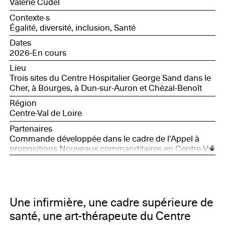
Valérie Cudel
Contexte·s
Égalité, diversité, inclusion, Santé
Dates
2026-En cours
Lieu
Trois sites du Centre Hospitalier George Sand dans le
Cher, à Bourges, à Dun-sur-Auron et Chézal-Benoît
Région
Centre-Val de Loire
Partenaires
Commande développée dans le cadre de l'Appel à
propositions Nouveaux commanditaires en Centre-Val
de Loire, avec le soutien de la Société des Nouveaux
commanditaires, soutenue par la Fondation Daniel et
Nina Carasso, et Bourges, Capitale européenne de la
Culture 2028
Une infirmière, une cadre supérieure de
santé, une art-thérapeute du Centre