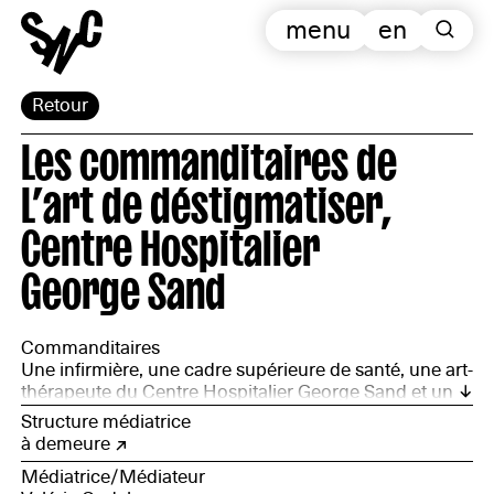
menu
en
Retour
Les commanditaires de
L’art de déstigmatiser,
Centre Hospitalier
George Sand
Commanditaires
Une infirmière, une cadre supérieure de santé, une art-
thérapeute du Centre Hospitalier George Sand et un
directeur de service de PROMÉTHÉE Cher
Structure médiatrice
à demeure
Médiatrice/Médiateur