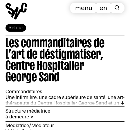
menu
en
Retour
Les commanditaires de
L’art de déstigmatiser,
Centre Hospitalier
George Sand
Commanditaires
Une infirmière, une cadre supérieure de santé, une art-
thérapeute du Centre Hospitalier George Sand et un
directeur de service de PROMÉTHÉE Cher
Structure médiatrice
à demeure
Médiatrice/Médiateur