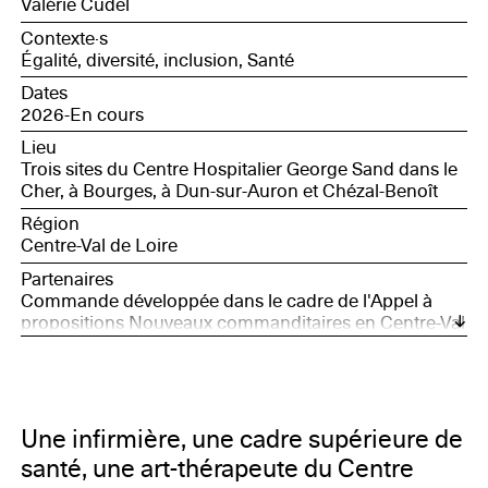
Valérie Cudel
Contexte·s
Égalité, diversité, inclusion, Santé
Dates
2026-En cours
Lieu
Trois sites du Centre Hospitalier George Sand dans le
Cher, à Bourges, à Dun-sur-Auron et Chézal-Benoît
Région
Centre-Val de Loire
Partenaires
Commande développée dans le cadre de l'Appel à
propositions Nouveaux commanditaires en Centre-Val
de Loire, avec le soutien de la Société des Nouveaux
commanditaires, soutenue par la Fondation Daniel et
Nina Carasso, et Bourges, Capitale européenne de la
Culture 2028
Une infirmière, une cadre supérieure de
santé, une art-thérapeute du Centre