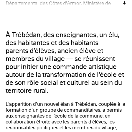
Départemental des Côtes d’Armor, Ministère de
l’Intérieur et des Collectivités territoriales, Ministère de
la Culture et de la Communication (DRAC Bretagne,
commande publique), Région Bretagne (contrat de
pays et Eco-Faur), Communauté Européenne (FEDER
et Leader), ADEME, Plust, CAUE 22, Eternal Network
À Trébédan, des enseignantes, un élu,
des habitantes et des habitants —
parents d’élèves, ancien élève et
membres du village — se réunissent
pour initier une commande artistique
autour de la transformation de l’école et
de son rôle social et culturel au sein du
territoire rural.
L’apparition d’un nouvel élan à Trébédan, couplée à la
formation d’un groupe de commanditaires, a permis
aux enseignantes de l’école de la commune, en
collaboration étroite avec les parents d’élèves, les
responsables politiques et les membres du village,