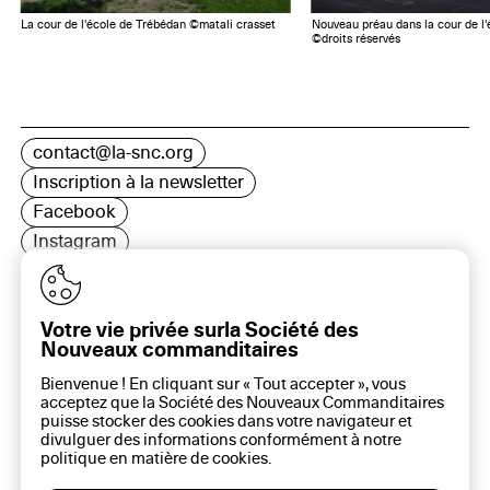
La cour de l'école de Trébédan ©matali crasset
Nouveau préau dans la cour de l
©droits réservés
contact@la-snc.org
Inscription à la newsletter
Facebook
Instagram
LinkedIn
Votre vie privée surla Société des
Nouveaux commanditaires
16 rue Rambuteau, 75003 Paris
Bienvenue ! En cliquant sur « Tout accepter », vous
Plan du site
acceptez que la Société des Nouveaux Commanditaires
Aide sur ce site
puisse stocker des cookies dans votre navigateur et
divulguer des informations conformément à notre
Gestion des cookies
politique en matière de
cookies
.
Politique des cookies
Politique de confidentialité