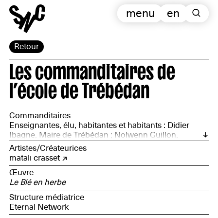
menu
en
Retour
Les commanditaires de
l’école de Trébédan
Commanditaires
Enseignantes, élu, habitantes et habitants : Didier
Ibagne, Maire de Trébédan ; Nolwenn Guillon,
directrice de l’école ; Valérie Rousoux, maîtresse ; des
Artistes/Créateurices
parents d’élèves ; Gérard Hamoniaux ; M. Petit ; Yvon
matali crasset
Le Corre ; Nicolas Rodriguez, ancien élève de l’école
Œuvre
Le Blé en herbe
Structure médiatrice
Eternal Network