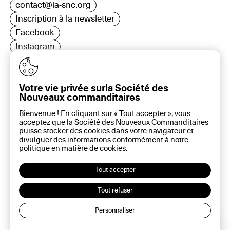
contact@la-snc.org
Inscription à la newsletter
Facebook
Instagram
LinkedIn
Votre vie privée surla Société des
Nouveaux commanditaires
16 rue Rambuteau, 75003 Paris
Bienvenue ! En cliquant sur « Tout accepter », vous
Plan du site
acceptez que la Société des Nouveaux Commanditaires
Aide sur ce site
puisse stocker des cookies dans votre navigateur et
divulguer des informations conformément à notre
Gestion des cookies
politique en matière de
cookies
.
Politique des cookies
Politique de confidentialité
Tout accepter
Mentions légales
Tout refuser
Personnaliser