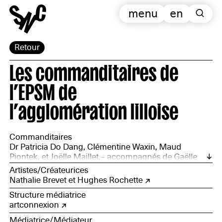
menu
en
Retour
Les commanditaires de
l’EPSM de
l’agglomération lilloise
Commanditaires
Dr Patricia Do Dang, Clémentine Waxin, Maud
Piontek, et Joëlle Maillet,– accompagnés de Gaëlle
Vaillant, de la direction de la culture de la ville de Saint-
Artistes/Créateurices
André-lez-Lille et de la direction de la culture de la ville
Nathalie Brevet et Hughes Rochette
de Marquette-lez-Lille
Structure médiatrice
artconnexion
Médiatrice/Médiateur