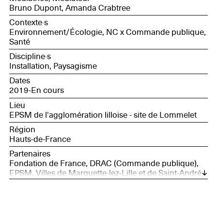
Bruno Dupont, Amanda Crabtree
Contexte·s
Environnement/Écologie, NC x Commande publique,
Santé
Discipline·s
Installation, Paysagisme
Dates
2019-En cours
Lieu
EPSM de l'agglomération lilloise - site de Lommelet
Région
Hauts-de-France
Partenaires
Fondation de France, DRAC (Commande publique),
EPSM, Villes de Marquette-lez-Lille et de Saint-André-
lez-Lille