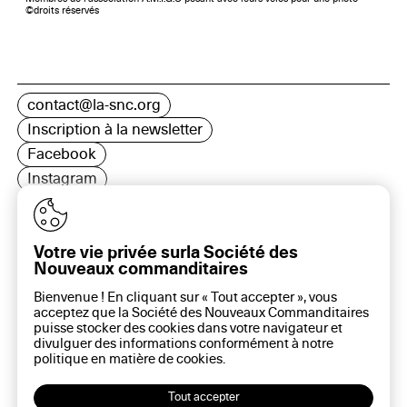
©droits réservés
contact@la-snc.org
Inscription à la newsletter
Facebook
Instagram
LinkedIn
Votre vie privée surla Société des
Nouveaux commanditaires
16 rue Rambuteau, 75003 Paris
Bienvenue ! En cliquant sur « Tout accepter », vous
Plan du site
acceptez que la Société des Nouveaux Commanditaires
Aide sur ce site
puisse stocker des cookies dans votre navigateur et
divulguer des informations conformément à notre
Gestion des cookies
politique en matière de
cookies
.
Politique des cookies
Politique de confidentialité
Tout accepter
Mentions légales