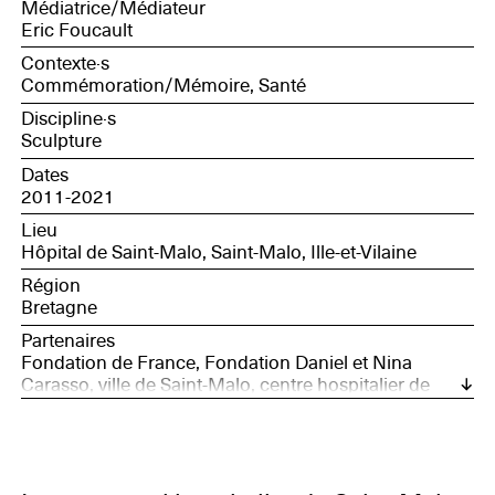
Médiatrice/Médiateur
biomédecine de Rennes.
Eric Foucault
Contexte·s
Commémoration/Mémoire, Santé
Discipline·s
Sculpture
Dates
2011-2021
Lieu
Hôpital de Saint-Malo, Saint-Malo, Ille-et-Vilaine
Région
Bretagne
Partenaires
Fondation de France, Fondation Daniel et Nina
Carasso, ville de Saint-Malo, centre hospitalier de
Saint-Malo ; comme donateurs : AMIGO (Associations
Militant pour le don et la Greffe d’Organes en
Bretagne), GMF, mutuelle MCD, groupe Beaumanoir,
institut Georges Lopez, Agence de la biomédecine,