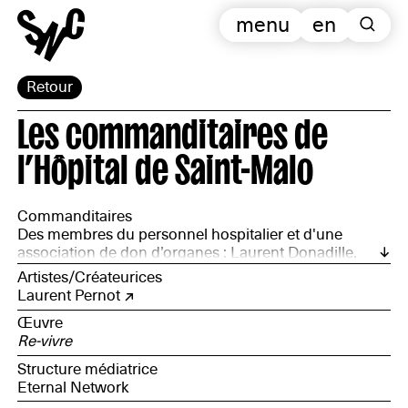
menu
en
Retour
Les commanditaires de
l’Hôpital de Saint-Malo
Commanditaires
Des membres du personnel hospitalier et d'une
association de don d’organes : Laurent Donadille,
directeur de la communauté hospitalière de territoire
Artistes/Créateurices
Saint-Malo ­– Dinan – Cancale ; Jean Schmid ; Nathalie
Laurent Pernot
Guinard, médecin coordinateur ; Lexia Bizeul,
Œuvre
infirmière coordinatrice, chargée des prélèvements ;
Re-vivre
Catherine Prémel-Cabic, alors directrice adjointe,
chargée du projet ; Dominique Moreau, président de
Structure médiatrice
FRANCE ADOT 35 ; et avec le concours de Armelle
Eternal Network
Boulvard, coordinatrice pour l’Agence de