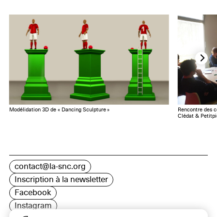
Modélidation 3D de « Dancing Sculpture »
Rencontre des c
Clédat & Petitpi
contact@la-snc.org
Inscription à la newsletter
Facebook
Instagram