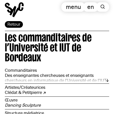
menu
en
Retour
Les commanditaires de
l’Université et IUT de
Bordeaux
Commanditaires
Des enseignantes chercheuses et enseignants
chercheurs en informatique de l’Université et de l’IUT
de Bordeaux
Artistes/Créateurices
Clédat & Petitpierre
Œuvre
Dancing Sculpture
Structure médiatrice