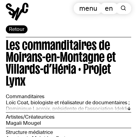
menu
en
Retour
Les commanditaires de
Moirans-en-Montagne et
Villards-d’Héria · Projet
Lynx
Commanditaires
Loïc Coat, biologiste et réalisateur de documentaires ;
Dominique Lacroix, présidente de l’association Ideklic
et programmatrice de l’action culturelle et des ateliers.
Artistes/Créateurices
Sylvie Martin-Lahmani, directrice artistique du festival
Magali Mougel
Ideklic et enseignante à l’université Paris 8 ; Laurence
Structure médiatrice
Pasteur, directrice de l’école de Villards-d’Héria (élèves