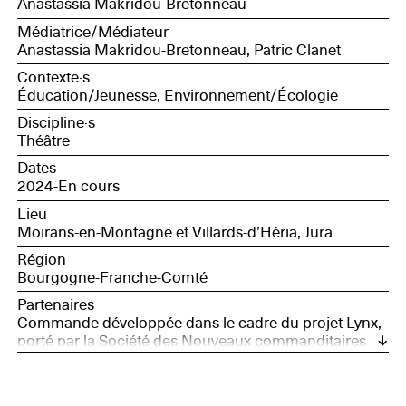
Anastassia Makridou-Bretonneau
de maternelle et de CM1-CM2 répartis en deux
classes) ; Marie-Christine Pennors, directrice de l’école
Médiatrice/Médiateur
maternelle et primaire de Moirans-en-Montagne.
Anastassia Makridou-Bretonneau, Patric Clanet
Contexte·s
Éducation/Jeunesse, Environnement/Écologie
Discipline·s
Théâtre
Dates
2024-En cours
Lieu
Moirans-en-Montagne et Villards-d’Héria, Jura
Région
Bourgogne-Franche-Comté
Partenaires
Commande développée dans le cadre du projet Lynx,
porté par la Société des Nouveaux commanditaires
avec le soutien de France Nation Verte.