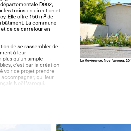
te départementale D902,
es trains en direction et
y. Elle offre 150 m² de
du bâtiment. La commune
 et de ce carrefour en
tion de se rassembler de
ement à leur
 plus qu’un simple
La Révérence, Noel Varoqui, 20
ics, c’est par la création
é voir ce projet prendre
es accompagner, qui leur
ançais Noël Varoqui.