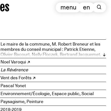
es
menu
en
Le maire de la commune, M. Robert Breneur et les
membres du conseil municipal : Patrick Etienne,
Olivier Bacourt, Nelly Floczek, Bertrand Jacquemet,
Nicolas Jannot, Jean-Luc Lamant, Ludovic Lepine,
Noel Varoqui
Delphine Nicolas, Laurent Palin, Vincent Simon
La Révérence
Vent des Forêts
Pascal Yonet
Environnement/Écologie, Espace public, Social
Paysagisme, Peinture
2018-2019