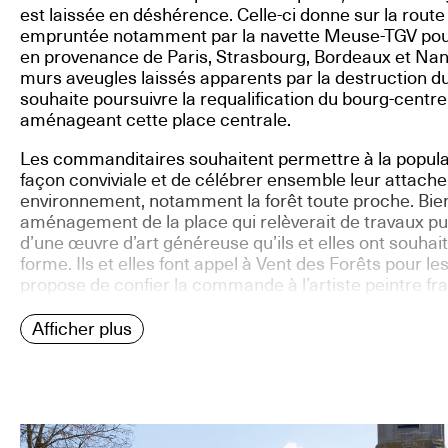
est laissée en déshérence. Celle-ci donne sur la rou
empruntée notamment par la navette Meuse-TGV pour l
en provenance de Paris, Strasbourg, Bordeaux et Nanc
murs aveugles laissés apparents par la destruction 
souhaite poursuivre la requalification du bourg-centre
aménageant cette place centrale.
Les commanditaires souhaitent permettre à la popula
façon conviviale et de célébrer ensemble leur attach
environnement, notamment la forêt toute proche. Bien
aménagement de la place qui relèverait de travaux publ
d’une œuvre d’art généreuse qu’ils et elles ont souhait
forme. Ils et elles font appel à Vent des Forêts pour l
propose de confier la commande à l’artiste peintre fr
Afficher plus