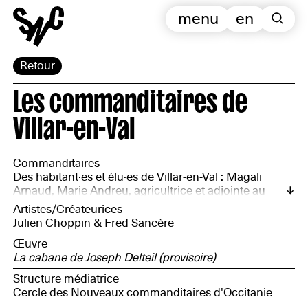
menu
en
Retour
Les commanditaires de
Villar-en-Val
Commanditaires
Des habitant·es et élu·es de Villar-en-Val : Magali
Arnaud, Marie Andreu, agricultrice et adjointe au
maire, Marie Claude Treilhou, réalisatrice, Jean-Luc
Artistes/Créateurices
Rollot, agent de l’ONF, Anne Laurent, membre de
Julien Choppin & Fred Sancère
l’association Vill’art - et habitant·es de villages voisins :
Œuvre
Sylvie Magri, secrétaire de Vill’art, Patricia Pailleaud-
La cabane de Joseph Delteil (provisoire)
Pintenet, chargée de projets culturels, Florence
Crouzat, chargée de prospectives territoriales à
Structure médiatrice
Carcassonne Agglo, Gerard Pourdhomme, président
Cercle des Nouveaux commanditaires d'Occitanie
de Vill’art, chanteur et poète occitan.