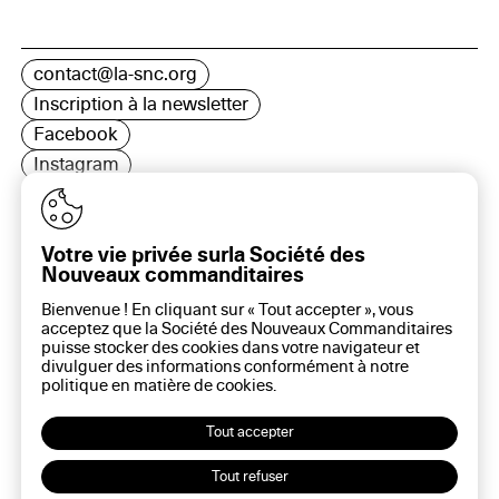
contact@la-snc.org
Inscription à la newsletter
Facebook
Instagram
LinkedIn
Votre vie privée surla Société des
Nouveaux commanditaires
16 rue Rambuteau, 75003 Paris
Bienvenue ! En cliquant sur « Tout accepter », vous
Plan du site
acceptez que la Société des Nouveaux Commanditaires
Aide sur ce site
puisse stocker des cookies dans votre navigateur et
divulguer des informations conformément à notre
Gestion des cookies
politique en matière de
cookies
.
Politique des cookies
Politique de confidentialité
Tout accepter
Mentions légales
Tout refuser