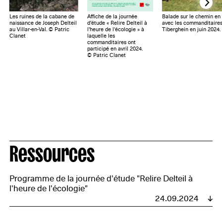
Les ruines de la cabane de
Affiche de la journée
Balade sur le chemin en 
naissance de Joseph Delteil
d’étude « Relire Delteil à
avec les commanditaires 
au Villar-en-Val. © Patric
l'heure de l'écologie » à
Tiberghein en juin 2024.
Clanet
laquelle les
commanditaires ont
participé en avril 2024.
© Patric Clanet
Ressources
Programme de la journée d'étude "Relire Delteil à
l'heure de l'écologie"
24.09.2024