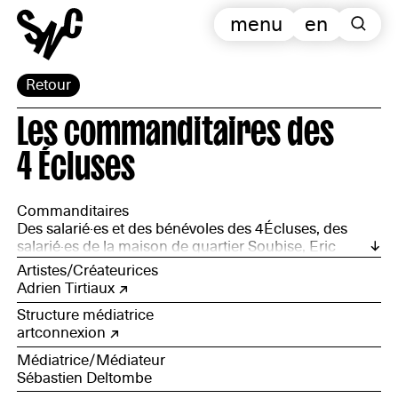
menu
en
Retour
Les commanditaires des
4 Écluses
Commanditaires
Des salarié·es et des bénévoles des 4Écluses, des
salarié·es de la maison de quartier Soubise, Eric
François (Brasserie des 4 Ecluses)
Artistes/Créateurices
Adrien Tirtiaux
Structure médiatrice
artconnexion
Médiatrice/Médiateur
Sébastien Deltombe