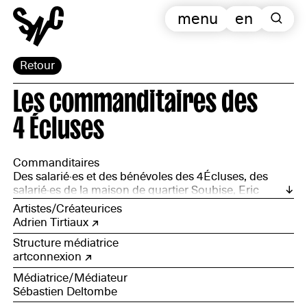
menu
en
Retour
Les commanditaires des
4 Écluses
Commanditaires
Des salarié·es et des bénévoles des 4Écluses, des
salarié·es de la maison de quartier Soubise, Eric
François (Brasserie des 4 Ecluses)
Artistes/Créateurices
Adrien Tirtiaux
Structure médiatrice
artconnexion
Médiatrice/Médiateur
Sébastien Deltombe