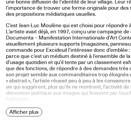
une bonne diffusion de l’identité de leur village. Leur r
l’importance de trouver une forme originale pour des s
des propositions médiatiques usuelles.
C’est Jean-Luc Moulène qui est choisi pour répondre
L’artiste avait déjà, en 1997, conçu une campagne d
Documenta – Manifestation Internationale d’Art Cont
visuellement plusieurs supports (magazines, panneaux
commande pour Excideuil l’intéresse donc d’emblée : «
parce que c’est un médium destiné à l’ensemble de la p
d’usage quotidien et qu’il tente par un classement ex
que des fonctions, de répondre à des demandes très di
son projet semble aux commanditaires trop éloignés de
« abstrait », l’artiste réussit peu à peu à les convaincr
vie qui suggèrent, plus qu’ils ne montrent, l’activité
dimension poétique aux images qui finissent par touch
habitants.
Afficher plus