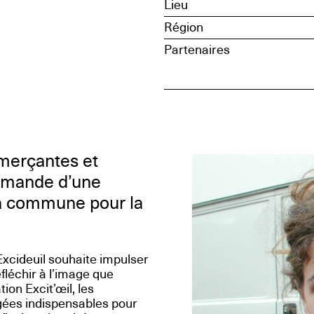
Lieu
Région
Partenaires
merçantes et
mmande d’une
 la commune pour la
cideuil souhaite impulser
léchir à l’image que
on Excit’œil, les
gées indispensables pour