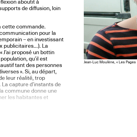
éflexion aboutit à
upports de diffusion, loin
 à cette commande.
e communication pour la
emporain – en investissant
 publicitaires…). La
 J’ai proposé un bottin
opulation, qu’il est
Jean-Luc Moulène, « Les Pages I
haustif tant des personnes
verses ». Si, au départ,
 leur réalité, trop
e. La capture d’instants de
 de la commune donne une
er les habitantes et