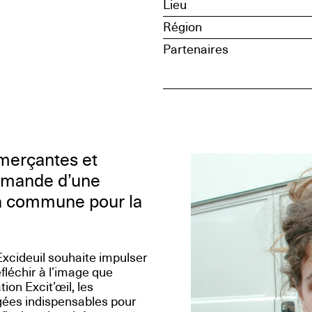
Lieu
Région
Partenaires
merçantes et
mmande d’une
 la commune pour la
cideuil souhaite impulser
léchir à l’image que
on Excit’œil, les
gées indispensables pour