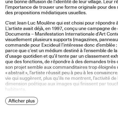
une bonne diffusion de l’identité de leur village. Leur r
l’importance de trouver une forme originale pour des s
des propositions médiatiques usuelles.
C’est Jean-Luc Moulène qui est choisi pour répondre
L’artiste avait déjà, en 1997, conçu une campagne d
Documenta – Manifestation Internationale d’Art Cont
visuellement plusieurs supports (magazines, panneaux
commande pour Excideuil l’intéresse donc d’emblée : «
parce que c’est un médium destiné à l’ensemble de la p
d’usage quotidien et qu’il tente par un classement ex
que des fonctions, de répondre à des demandes très di
son projet semble aux commanditaires trop éloignés de
« abstrait », l’artiste réussit peu à peu à les convaincr
vie qui suggèrent, plus qu’ils ne montrent, l’activité
dimension poétique aux images qui finissent par touch
habitants.
Afficher plus