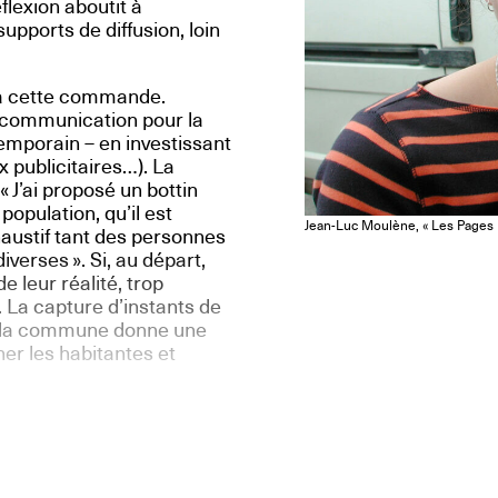
éflexion aboutit à
upports de diffusion, loin
 à cette commande.
e communication pour la
emporain – en investissant
 publicitaires…). La
 J’ai proposé un bottin
opulation, qu’il est
Jean-Luc Moulène, « Les Pages I
haustif tant des personnes
verses ». Si, au départ,
 leur réalité, trop
e. La capture d’instants de
 de la commune donne une
er les habitantes et