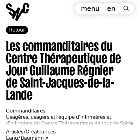
menu
en
Retour
Les commanditaires du
Centre Thérapeutique de
Jour Guillaume Régnier
de Saint-Jacques-de-la-
Lande
Commanditaires
Usagères, usagers et l’équipe d’infirmières et
d'infirmiers du Centre Thérapeutique de Jour de Saint-
Jacques-de-la-Lande.
Artistes/Créateurices
Lang/Baumann