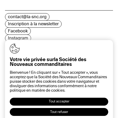
contact@la-snc.org
Inscription à la newsletter
Facebook
Instagram
LinkedIn
Votre vie privée surla Société des
Nouveaux commanditaires
16 rue Rambuteau, 75003 Paris
Bienvenue ! En cliquant sur « Tout accepter », vous
Plan du site
acceptez que la Société des Nouveaux Commanditaires
Aide sur ce site
puisse stocker des cookies dans votre navigateur et
divulguer des informations conformément à notre
Gestion des cookies
politique en matière de
cookies
.
Politique des cookies
Politique de confidentialité
Tout accepter
Mentions légales
Tout refuser