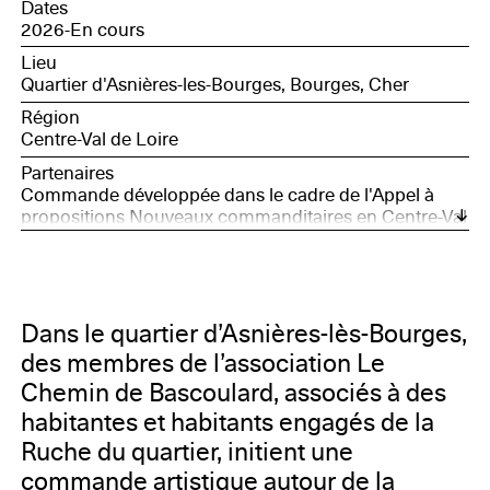
Dates
2026-En cours
Lieu
Quartier d'Asnières-les-Bourges, Bourges, Cher
Région
Centre-Val de Loire
Partenaires
Commande développée dans le cadre de l'Appel à
propositions Nouveaux commanditaires en Centre-Val
de Loire, avec le soutien de la Société des Nouveaux
commanditaires, soutenue par la Fondation Daniel et
Nina Carasso, et Bourges, Capitale européenne de la
Culture 2028
Dans le quartier d’Asnières-lès-Bourges,
des membres de l’association Le
Chemin de Bascoulard, associés à des
habitantes et habitants engagés de la
Ruche du quartier, initient une
commande artistique autour de la