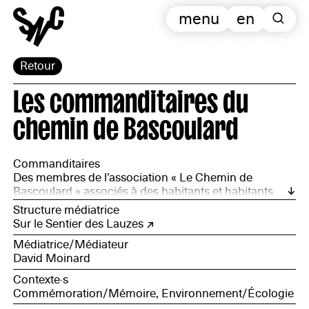
menu
en
Retour
Les commanditaires du
chemin de Bascoulard
Commanditaires
Des membres de l’association « Le Chemin de
Bascoulard » associés à des habitants et habitants
engagés dans la Ruche du quartier
Structure médiatrice
Sur le Sentier des Lauzes
Médiatrice/Médiateur
David Moinard
Contexte·s
Commémoration/Mémoire, Environnement/Écologie