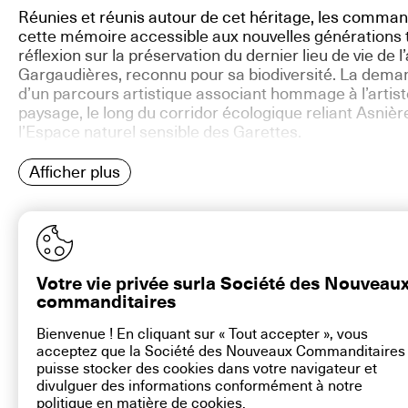
Réunies et réunis autour de cet héritage, les comman
cette mémoire accessible aux nouvelles générations
réflexion sur la préservation du dernier lieu de vie de l’
Gargaudières, reconnu pour sa biodiversité. La deman
d’un parcours artistique associant hommage à l’artiste
paysage, le long du corridor écologique reliant Asnièr
l’Espace naturel sensible des Garettes.
Afficher plus
Votre vie privée surla Société des Nouveau
commanditaires
Bienvenue ! En cliquant sur « Tout accepter », vous
acceptez que la Société des Nouveaux Commanditaires
contact@la-snc.org
puisse stocker des cookies dans votre navigateur et
divulguer des informations conformément à notre
politique en matière de
cookies
.