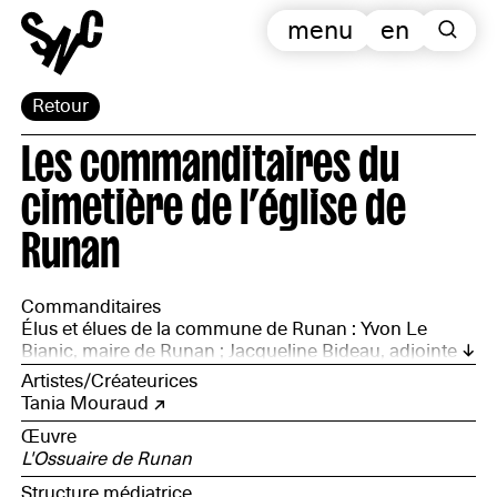
menu
en
Retour
Les commanditaires du
cimetière de l’église de
Runan
Commanditaires
Élus et élues de la commune de Runan : Yvon Le
Bianic, maire de Runan ; Jacqueline Bideau, adjointe
au maire ; Pierrette Boucher, adjointe au maire ; Pierre
Artistes/Créateurices
Le Touset, adjoint au maire ; ainsi que les employé·es
Tania Mouraud
communaux
Œuvre
L'Ossuaire de Runan
Structure médiatrice