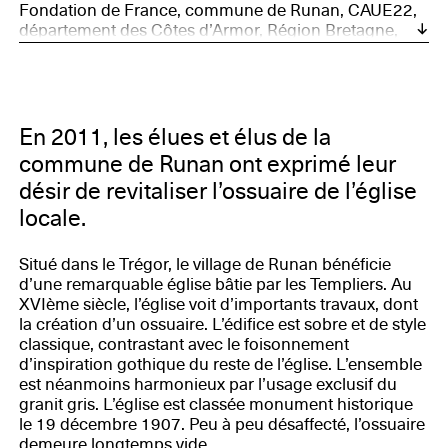
Fondation de France, commune de Runan, CAUE22,
département des Côtes d’Armor, Région Bretagne,
DRAC Bretagne, Association des Communes du
Patrimoine Rural de Bretagne, Syndicat
Départemental d’Électricité des Côtes d’Armor,
Conseil d’Architecture, d’Urbanisme et de
l’environnement des Côtes d’Armor, Eternal Network
En 2011, les élues et élus de la
commune de Runan ont exprimé leur
désir de revitaliser l’ossuaire de l’église
locale.
Situé dans le Trégor, le village de Runan bénéficie
d’une remarquable église bâtie par les Templiers. Au
XVIème siècle, l’église voit d’importants travaux, dont
la création d’un ossuaire. L’édifice est sobre et de style
classique, contrastant avec le foisonnement
d’inspiration gothique du reste de l’église. L’ensemble
est néanmoins harmonieux par l’usage exclusif du
granit gris. L’église est classée monument historique
le 19 décembre 1907. Peu à peu désaffecté, l’ossuaire
demeure longtemps vide.