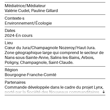
coordinateur numérique éducatif et innovation,
Médiatrice/Médiateur
Canopé BFC ; Marjorie Martin, conservatrice bénévole
Valérie Cudel, Pauline Gillard
de la RNR des grottes de la Côte de la Baume ;
Christian, retraité, chasseur.
Contexte·s
Environnement/Écologie
Dates
2024-En cours
Lieu
Cœur du Jura/Champagnole Nozeroy/Haut-Jura.
Zone géographique large qui comprend le secteur de
Nans-sous-Sainte-Anne, Salins-les-Bains, Arbois,
Poligny, Champagnole, Saint-Claude.
Région
Bourgogne-Franche-Comté
Partenaires
Commande développée dans le cadre du projet Lynx,
porté par la Société des Nouveaux commanditaires
avec le soutien de France Nation Verte.