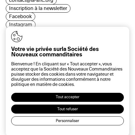
contact@la-snc.org
Inscription à la newsletter
Facebook
Instagram
LinkedIn
Votre vie privée surla Société des
Nouveaux commanditaires
16 rue Rambuteau, 75003 Paris
Bienvenue ! En cliquant sur « Tout accepter », vous
Plan du site
acceptez que la Société des Nouveaux Commanditaires
Aide sur ce site
puisse stocker des cookies dans votre navigateur et
divulguer des informations conformément à notre
Gestion des cookies
politique en matière de
cookies
.
Politique des cookies
Politique de confidentialité
Tout accepter
Mentions légales
Tout refuser
Personnaliser
Lec