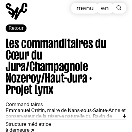
menu
en
Retour
Les commanditaires du
Cœur du
Jura/Champagnole
Nozeroy/Haut-Jura ·
Projet Lynx
Commanditaires
Emmanuel Crétin, maire de Nans-sous-Sainte-Anne et
conservateur de la réserve naturelle du Ravin de
Valbois ; Wim Cuyvers, architecte-forestier ; Amélie
Structure médiatrice
Fleury, documentaliste et poétesse ; Bertrand Formet,
à demeure