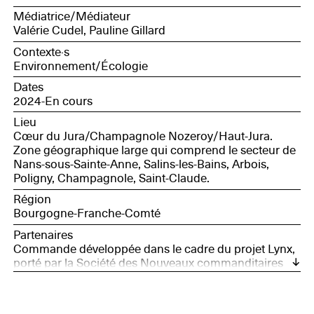
coordinateur numérique éducatif et innovation,
Médiatrice/Médiateur
Canopé BFC ; Marjorie Martin, conservatrice bénévole
Valérie Cudel, Pauline Gillard
de la RNR des grottes de la Côte de la Baume ;
Christian, retraité, chasseur.
Contexte·s
Environnement/Écologie
Dates
2024-En cours
Lieu
Cœur du Jura/Champagnole Nozeroy/Haut-Jura.
Zone géographique large qui comprend le secteur de
Nans-sous-Sainte-Anne, Salins-les-Bains, Arbois,
Poligny, Champagnole, Saint-Claude.
Région
Bourgogne-Franche-Comté
Partenaires
Commande développée dans le cadre du projet Lynx,
porté par la Société des Nouveaux commanditaires
avec le soutien de France Nation Verte.