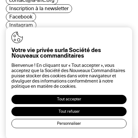
contact@la-snc.org
Inscription à la newsletter
Facebook
Instagram
LinkedIn
Votre vie privée surla Société des
Nouveaux commanditaires
16 rue Rambuteau, 75003 Paris
Bienvenue ! En cliquant sur « Tout accepter », vous
Plan du site
acceptez que la Société des Nouveaux Commanditaires
Aide sur ce site
puisse stocker des cookies dans votre navigateur et
divulguer des informations conformément à notre
Gestion des cookies
politique en matière de
cookies
.
Politique des cookies
Politique de confidentialité
Tout accepter
Mentions légales
Tout refuser
Personnaliser
Lec