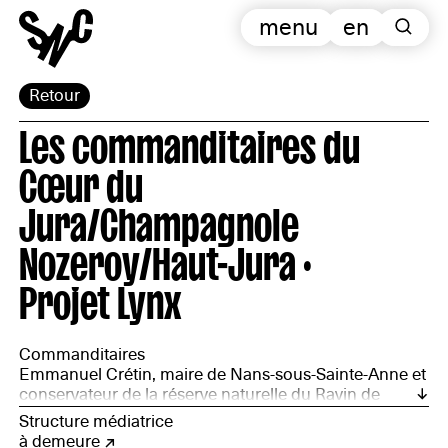
menu
en
Retour
Les commanditaires du
Cœur du
Jura/Champagnole
Nozeroy/Haut-Jura ·
Projet Lynx
Commanditaires
Emmanuel Crétin, maire de Nans-sous-Sainte-Anne et
conservateur de la réserve naturelle du Ravin de
Valbois ; Wim Cuyvers, architecte-forestier ; Amélie
Structure médiatrice
Fleury, documentaliste et poétesse ; Bertrand Formet,
à demeure