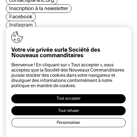
contact@la-snc.org
Inscription à la newsletter
Facebook
Instagram
LinkedIn
Votre vie privée surla Société des
Nouveaux commanditaires
16 rue Rambuteau, 75003 Paris
Bienvenue ! En cliquant sur « Tout accepter », vous
Plan du site
acceptez que la Société des Nouveaux Commanditaires
Aide sur ce site
puisse stocker des cookies dans votre navigateur et
divulguer des informations conformément à notre
Gestion des cookies
politique en matière de
cookies
.
Politique des cookies
Politique de confidentialité
Tout accepter
Mentions légales
Tout refuser
Personnaliser
Lec