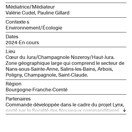
coordinateur numérique éducatif et innovation,
Médiatrice/Médiateur
Canopé BFC ; Marjorie Martin, conservatrice bénévole
Valérie Cudel, Pauline Gillard
de la RNR des grottes de la Côte de la Baume ;
Christian, retraité, chasseur.
Contexte·s
Environnement/Écologie
Dates
2024-En cours
Lieu
Cœur du Jura/Champagnole Nozeroy/Haut-Jura.
Zone géographique large qui comprend le secteur de
Nans-sous-Sainte-Anne, Salins-les-Bains, Arbois,
Poligny, Champagnole, Saint-Claude.
Région
Bourgogne-Franche-Comté
Partenaires
Commande développée dans le cadre du projet Lynx,
porté par la Société des Nouveaux commanditaires
avec le soutien de France Nation Verte.