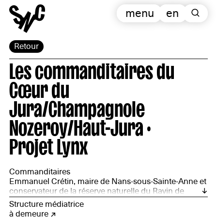
menu
en
Retour
Les commanditaires du
Cœur du
Jura/Champagnole
Nozeroy/Haut-Jura ·
Projet Lynx
Commanditaires
Emmanuel Crétin, maire de Nans-sous-Sainte-Anne et
conservateur de la réserve naturelle du Ravin de
Valbois ; Wim Cuyvers, architecte-forestier ; Amélie
Structure médiatrice
Fleury, documentaliste et poétesse ; Bertrand Formet,
à demeure