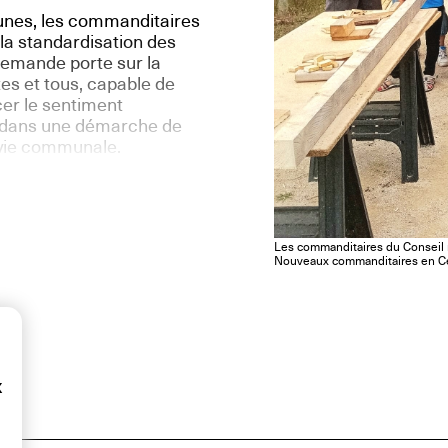
eunes, les commanditaires
 la standardisation des
demande porte sur la
tes et tous, capable de
cer le sentiment
re dans une démarche de
 vie communale.
Les commanditaires du Conseil 
Nouveaux commanditaires en Ce
x