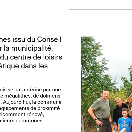
nes issu du Conseil
la municipalité,
du centre de loisirs
étique dans les
lois se caractérise par une
de mégalithes, de dolmens,
n. Aujourd’hui, la commune
s équipements de proximité
rs récemment rénové,
lusieurs communes