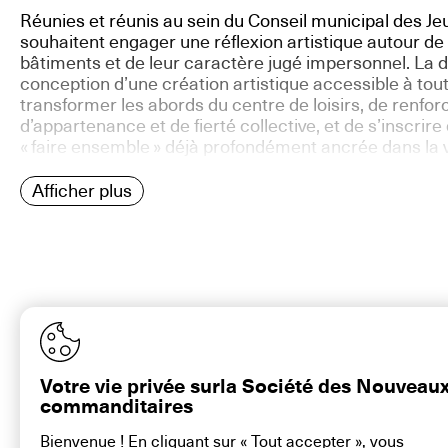
Réunies et réunis au sein du Conseil municipal des J
souhaitent engager une réflexion artistique autour de
bâtiments et de leur caractère jugé impersonnel. La 
conception d’une création artistique accessible à tou
transformer les abords du centre de loisirs, de renfor
d’appartenance et de fierté collective, et de s’inscri
« faire ensemble » déjà profondément ancrée dans la
Afficher plus
Votre vie privée surla Société des Nouveau
commanditaires
Bienvenue ! En cliquant sur « Tout accepter », vous