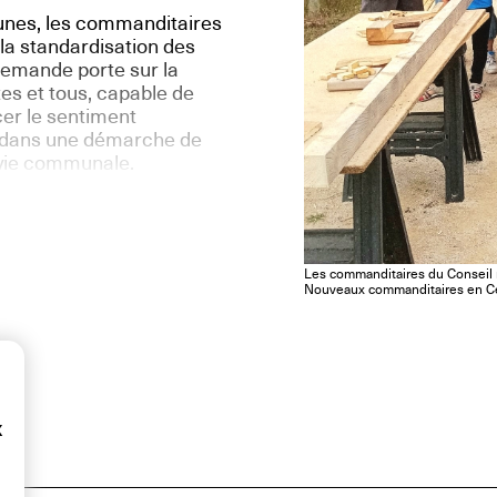
eunes, les commanditaires
 la standardisation des
demande porte sur la
tes et tous, capable de
cer le sentiment
re dans une démarche de
 vie communale.
Les commanditaires du Conseil 
Nouveaux commanditaires en Ce
x