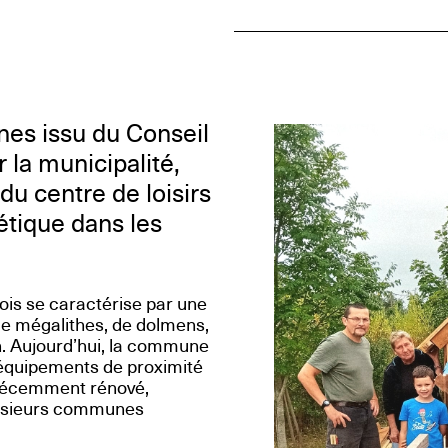
nes issu du Conseil
la municipalité,
du centre de loisirs
étique dans les
lois se caractérise par une
de mégalithes, de dolmens,
n. Aujourd’hui, la commune
s équipements de proximité
rs récemment rénové,
lusieurs communes