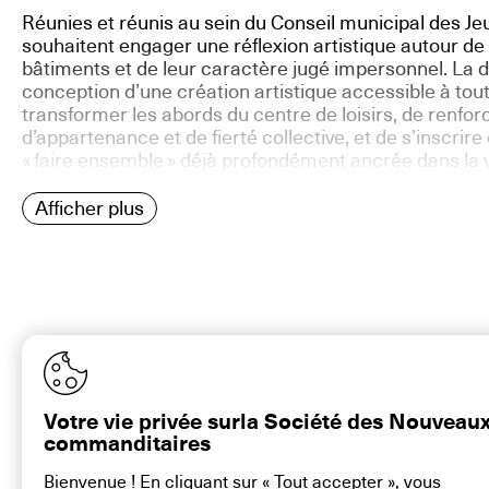
Réunies et réunis au sein du Conseil municipal des J
souhaitent engager une réflexion artistique autour de
bâtiments et de leur caractère jugé impersonnel. La 
conception d’une création artistique accessible à tou
transformer les abords du centre de loisirs, de renfor
d’appartenance et de fierté collective, et de s’inscri
« faire ensemble » déjà profondément ancrée dans la
Afficher plus
Votre vie privée surla Société des Nouveau
commanditaires
Bienvenue ! En cliquant sur « Tout accepter », vous