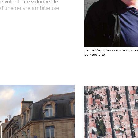
 volonté de valoriser le
on d’une œuvre ambitieuse
Felice Varini, les commanditair
pointdefuite