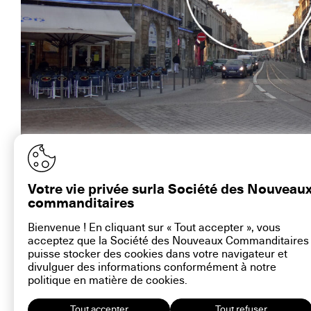
Projet « Arc de ciel, arc de terre », pour le cours de l’Argonne, Bordeaux
Votre vie privée surla Société des Nouveau
commanditaires
Bienvenue ! En cliquant sur « Tout accepter », vous
acceptez que la Société des Nouveaux Commanditaires
contact@la-snc.org
puisse stocker des cookies dans votre navigateur et
divulguer des informations conformément à notre
politique en matière de
cookies
.
Tout accepter
Tout refuser