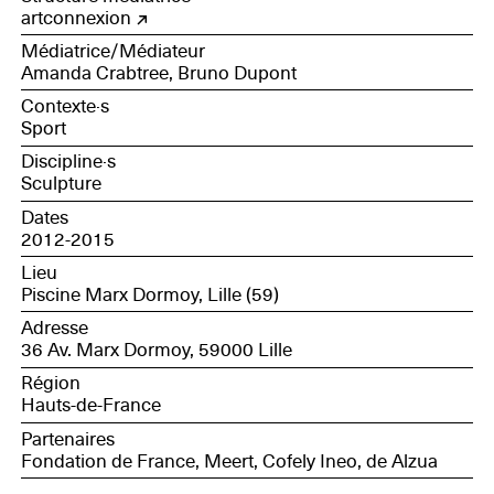
Hazebrouck, trésorier de la section sportive ; Charlotte
artconnexion
Depoortere, étudiante, manager générale de la section
Médiatrice/Médiateur
; Sylvain Paillette, vice-président de la section sportive ;
Amanda Crabtree, Bruno Dupont
Denis Lefebvre, bénévole du club et ancien joueur
Contexte·s
Sport
Discipline·s
Sculpture
Dates
2012-2015
Lieu
Piscine Marx Dormoy, Lille (59)
Adresse
36 Av. Marx Dormoy, 59000 Lille
Région
Hauts-de-France
Partenaires
Fondation de France, Meert, Cofely Ineo, de Alzua