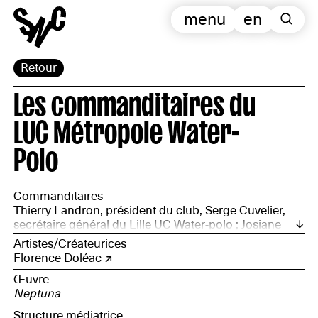
menu
en
Retour
Les commanditaires du
LUC Métropole Water-
Polo
Commanditaires
Thierry Landron, président du club, Serge Cuvelier,
secrétaire général du Lille UC Water-polo ; Josiane
Cuvelier, trésorière bénévole du club ; Julien Pattin,
Artistes/Créateurices
membre du bureau de la section ; Yvon Depoortere,
Florence Doléac
directeur de piscine ; Frédéric Vandenboogaerde,
Œuvre
bénévole au sein de la section sportive ; Valérie
Neptuna
Destailleur, responsable d’une piscine, ancienne
joueuse et fondatrice de la section féminine ; Didier
Structure médiatrice