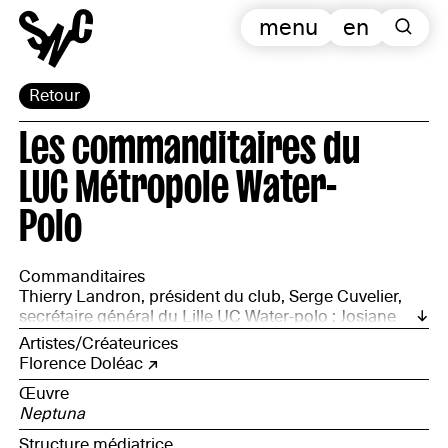
menu
en
Retour
Les commanditaires du
LUC Métropole Water-
Polo
Commanditaires
Thierry Landron, président du club, Serge Cuvelier,
secrétaire général du Lille UC Water-polo ; Josiane
Cuvelier, trésorière bénévole du club ; Julien Pattin,
Artistes/Créateurices
membre du bureau de la section ; Yvon Depoortere,
Florence Doléac
directeur de piscine ; Frédéric Vandenboogaerde,
Œuvre
bénévole au sein de la section sportive ; Valérie
Neptuna
Destailleur, responsable d’une piscine, ancienne
joueuse et fondatrice de la section féminine ; Didier
Structure médiatrice