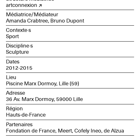
Hazebrouck, trésorier de la section sportive ; Charlotte
artconnexion
Depoortere, étudiante, manager générale de la section
Médiatrice/Médiateur
; Sylvain Paillette, vice-président de la section sportive ;
Amanda Crabtree, Bruno Dupont
Denis Lefebvre, bénévole du club et ancien joueur
Contexte·s
Sport
Discipline·s
Sculpture
Dates
2012-2015
Lieu
Piscine Marx Dormoy, Lille (59)
Adresse
36 Av. Marx Dormoy, 59000 Lille
Région
Hauts-de-France
Partenaires
Fondation de France, Meert, Cofely Ineo, de Alzua