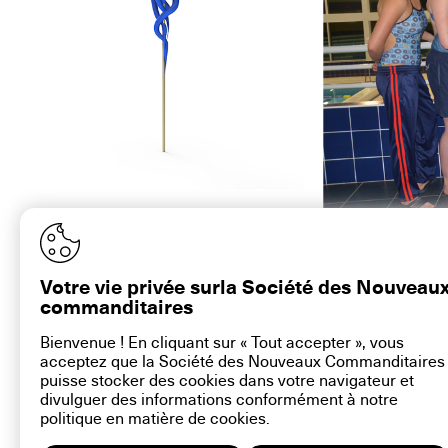
Florence Doléac, Neptuna, 2015. © Florence
Florence Doléac, Nept
Doléac
Votre vie privée surla Société des Nouveau
commanditaires
Bienvenue ! En cliquant sur « Tout accepter », vous
acceptez que la Société des Nouveaux Commanditaires
contact@la-snc.org
puisse stocker des cookies dans votre navigateur et
divulguer des informations conformément à notre
politique en matière de
cookies
.