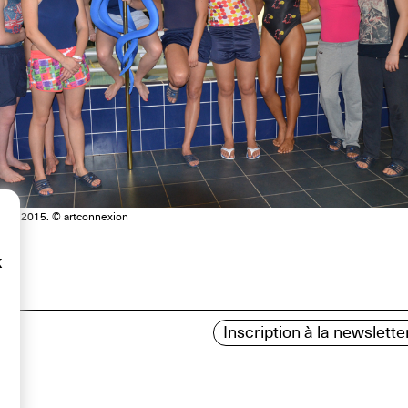
una, 2015. © artconnexion
x
Inscription à la newslette