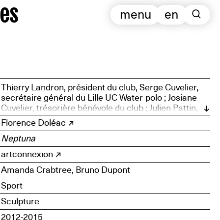
es
menu
en
Thierry Landron, président du club, Serge Cuvelier,
secrétaire général du Lille UC Water-polo ; Josiane
Cuvelier, trésorière bénévole du club ; Julien Pattin,
membre du bureau de la section ; Yvon Depoortere,
Florence Doléac
directeur de piscine ; Frédéric Vandenboogaerde,
Neptuna
bénévole au sein de la section sportive ; Valérie
Destailleur, responsable d’une piscine, ancienne
artconnexion
joueuse et fondatrice de la section féminine ; Didier
Hazebrouck, trésorier de la section sportive ;
Amanda Crabtree, Bruno Dupont
Charlotte Depoortere, étudiante, manager générale
Sport
de la section ; Sylvain Paillette, vice-président de la
section sportive ; Denis Lefebvre, bénévole du club et
Sculpture
ancien joueur
2012-2015