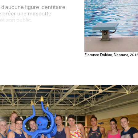
 d’aucune figure identitaire
e créer une mascotte
et son public.
Florence Doléac, Neptuna, 201